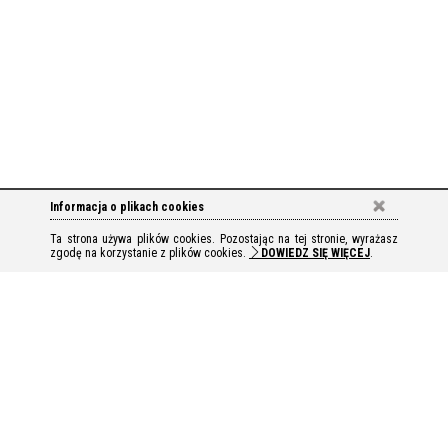
Informacja o plikach cookies
Ta strona używa plików cookies. Pozostając na tej stronie, wyrażasz
zgodę na korzystanie z plików cookies.
DOWIEDZ SIĘ WIĘCEJ
.
SKONTAKTUJ SIĘ Z
NASZ KLUB
REZERWUJ ONLINE
NAMI
SPORT & BEAUTY Fabianowo
ul. Kowalewicka 14
60-002 Poznań