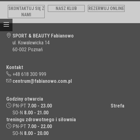
SKONTAKTUJ SIĘ Z
NASZ KLUB
REZERWUJ ONLINE
NAMI
SPORT & BEAUTY Fabianowo
ul. Kowalewicka 14
60-002 Poznań
Kontakt
+48 618 300 999
centrum@fabianowo.com.pl
Godziny otwarcia
PN-PT
7.00 - 23.00
Strefa
SO-N
8.00 - 21.00
treningu zdrowotnego i siłownia
PN-PT
7.00 - 22.00
SO-N
8.00 - 20.00